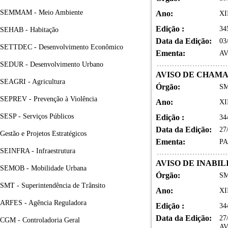
SEMMAM - Meio Ambiente
Ano:
XI
Edição :
34
SEHAB - Habitação
Data da Edição:
03
SETTDEC - Desenvolvimento Econômico
Ementa:
AV
SEDUR - Desenvolvimento Urbano
AVISO DE CHAM
SEAGRI - Agricultura
Órgão:
SM
SEPREV - Prevenção à Violência
Ano:
XI
SESP - Serviços Públicos
Edição :
34
Data da Edição:
27
Gestão e Projetos Estratégicos
Ementa:
PA
SEINFRA - Infraestrutura
AVISO DE INABI
SEMOB - Mobilidade Urbana
Órgão:
SM
SMT - Superintendência de Trânsito
Ano:
XI
ARFES - Agência Reguladora
Edição :
34
Data da Edição:
27
CGM - Controladoria Geral
AV