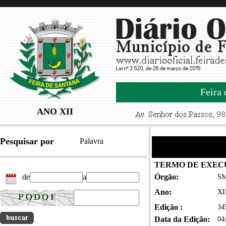
Feira 
ANO XII
Pesquisar por
Palavra
TERMO DE EXE
de
a
Órgão:
SM
Ano:
XI
Edição :
34
Data da Edição:
04