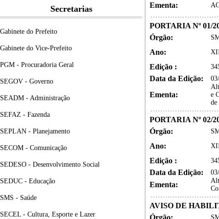
Ementa:
AG
Secretarias
PORTARIA Nº 01/2
Gabinete do Prefeito
Órgão:
SM
Gabinete do Vice-Prefeito
Ano:
XI
PGM - Procuradoria Geral
Edição :
34
Data da Edição:
03
SEGOV - Governo
Al
Ementa:
e 
SEADM - Administração
de
SEFAZ - Fazenda
PORTARIA Nº 02/2
Órgão:
SEPLAN - Planejamento
SM
Ano:
XI
SECOM - Comunicação
Edição :
34
SEDESO - Desenvolvimento Social
Data da Edição:
03
Al
SEDUC - Educação
Ementa:
Co
SMS - Saúde
AVISO DE HABIL
SECEL - Cultura, Esporte e Lazer
Órgão:
SM