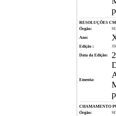
M
p
RESOLUÇÕES C
Órgão:
SE
X
Ano:
Edição :
35
2
Data da Edição:
D
A
Ementa:
M
p
CHAMAMENTO P
Órgão:
SE