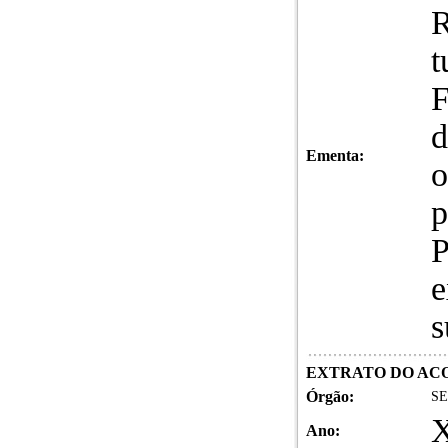
R
t
F
d
Ementa:
o
p
P
e
s
EXTRATO DO AC
Órgão:
SE
X
Ano: