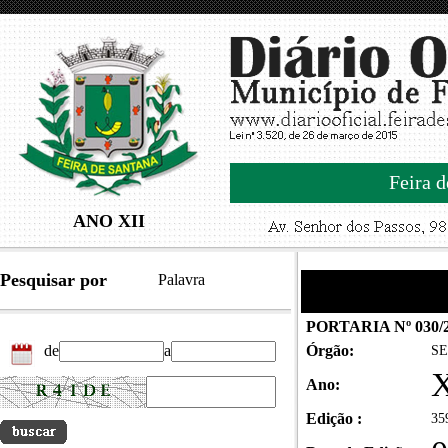
Feira d
ANO XII
Pesquisar por
Palavra
PORTARIA Nº 03
de
a
Órgão:
SE
X
Ano:
Edição :
35