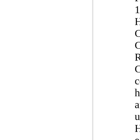
1
H
C
C
R
C
c
h
a
u
H