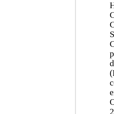
H
C
C
S
C
p
d
(
c
e
O
2