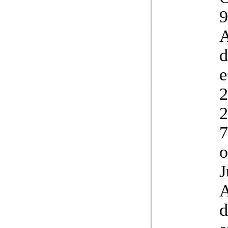
9
A
d
e
2
2
7
o
J
A
d