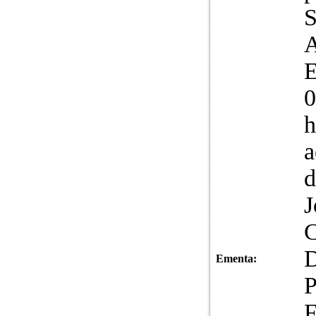
S
A
E
0
h
a
d
J
C
Ementa:
F