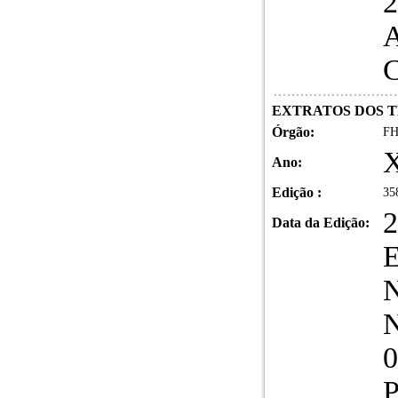
2
A
C
EXTRATOS DOS T
Órgão:
FH
X
Ano:
Edição :
35
2
Data da Edição:
N
0
P