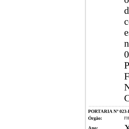
d
c
e
n
0
P
F
N
C
PORTARIA Nº 023-
Órgão:
FH
X
Ano: