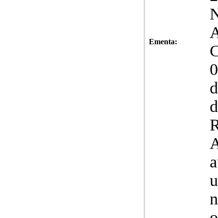
N
A
Ementa:
C
0
d
d
R
A
a
u
n
o