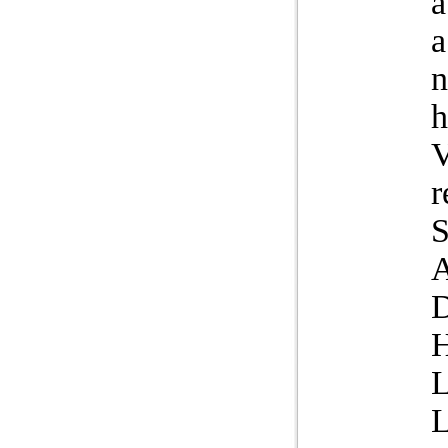
a
a
n
h
V
r
S
A
D
H
L
L