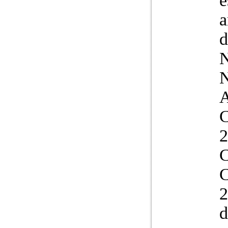
e
a
d
N
N
A
C
2
C
C
2
d