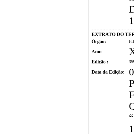
1
EXTRATO DO TERMO
Órgão:
FH
X
Ano:
Edição :
35
0
Data da Edição:
P
F
Q
“
1