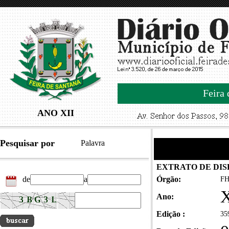
Feira 
ANO XII
Pesquisar por
Palavra
EXTRATO DE DIS
de
a
Órgão:
FH
X
Ano:
Edição :
35