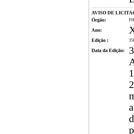
AVISO DE LICIT
Órgão:
FH
X
Ano:
Edição :
35
3
Data da Edição:
2
m
a
d
p