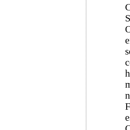
C
S
O
e
s
c
h
m
n
F
e
O