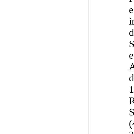
e
i
d
S
e
A
d
1
R
S
(