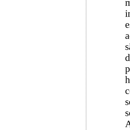
m
i
e
a
s
d
p
h
c
s
s
A