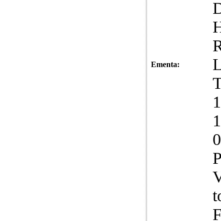
D
H
R
L
Ementa:
1
0
P
V
t
F