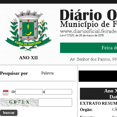
Feira d
ANO XII
Pesquisar por
Palavra
Ano X
de
a
Dat
EXTRATO RESUM
Órgão:
CÂ