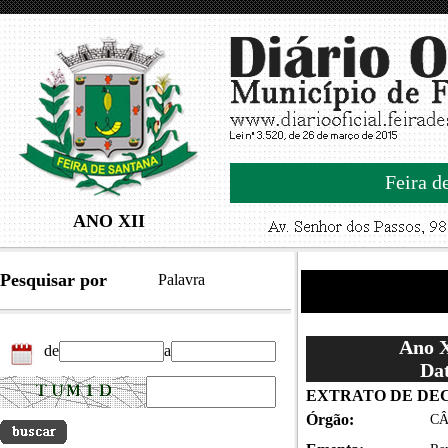
Feira d
ANO XII
Pesquisar por
Palavra
Ano X
de
a
Dat
EXTRATO DE DEC
Órgão:
CÂ