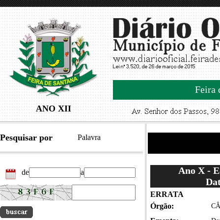
Feira 
ANO XII
Pesquisar por
Palavra
Ano X - 
de
a
Dat
ERRATA
Órgão:
CÂ