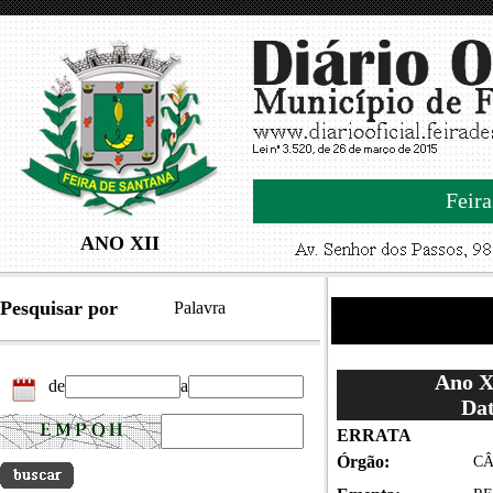
Feira
ANO XII
Pesquisar por
Palavra
Ano XI
de
a
Dat
ERRATA
Órgão:
CÂ