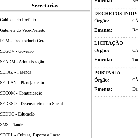
Ementa:
Res
Secretarias
DECRETOS INDIV
Gabinete do Prefeito
Órgão:
CÂ
Ementa:
Re
Gabinete do Vice-Prefeito
PGM - Procuradoria Geral
LICITAÇÃO
Órgão:
CÂ
SEGOV - Governo
Ementa:
Tor
SEADM - Administração
SEFAZ - Fazenda
PORTARIA
Órgão:
CÂ
SEPLAN - Planejamento
Ementa:
Des
SECOM - Comunicação
SEDESO - Desenvolvimento Social
SEDUC - Educação
SMS - Saúde
SECEL - Cultura, Esporte e Lazer