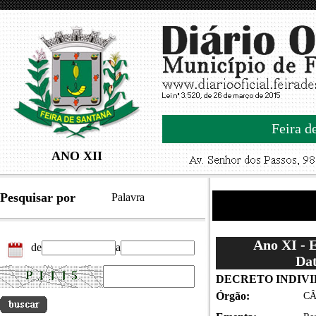
Feira d
ANO XII
Pesquisar por
Palavra
Ano XI - 
de
a
Dat
DECRETO INDIV
Órgão:
CÂ