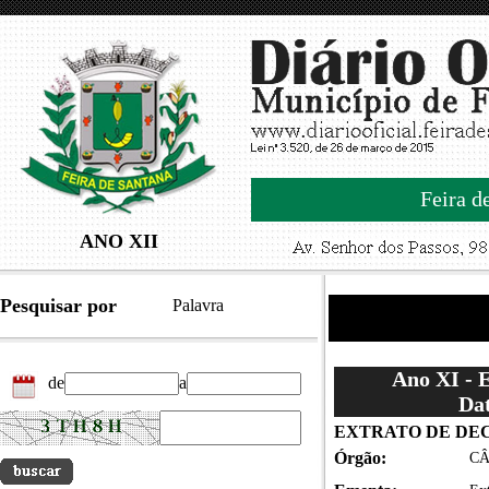
Feira d
ANO XII
Pesquisar por
Palavra
Ano XI - 
de
a
Dat
EXTRATO DE DE
Órgão:
CÂ