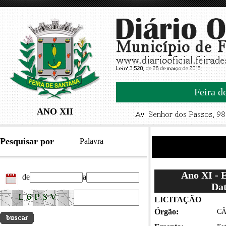
Feira d
ANO XII
Pesquisar por
Palavra
Ano XI - 
de
a
Dat
LICITAÇÃO
Órgão:
CÂ