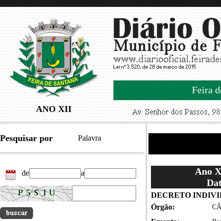
Feira d
ANO XII
Pesquisar por
Palavra
Ano XI
de
a
Dat
DECRETO INDIV
Órgão:
CÂ