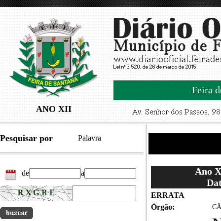
Feira d
ANO XII
Pesquisar por
Palavra
Ano XI
de
a
Dat
ERRATA
Órgão:
CÂ