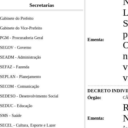
N
Secretarias
L
Gabinete do Prefeito
S
Gabinete do Vice-Prefeito
p
PGM - Procuradoria Geral
Ementa:
O
SEGOV - Governo
n
SEADM - Administração
v
SEFAZ - Fazenda
v
SEPLAN - Planejamento
SECOM - Comunicação
DECRETO INDIV
SEDESO - Desenvolvimento Social
Órgão:
CÂ
R
SEDUC - Educação
N
SMS - Saúde
Ementa:
SECEL - Cultura, Esporte e Lazer