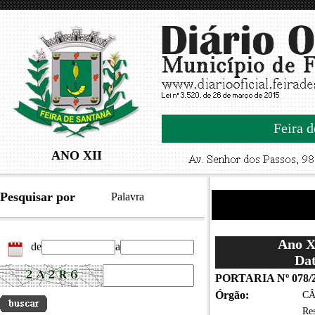
Feira d
ANO XII
Pesquisar por
Palavra
Ano XI
de
a
Dat
PORTARIA Nº 078/
Órgão:
CÂ
Re