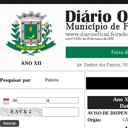
Feira d
ANO XII
Pesquisar por
Palavra
Ano XI
de
a
Dat
AVISO DE DISPENS
Órgão:
CÂ