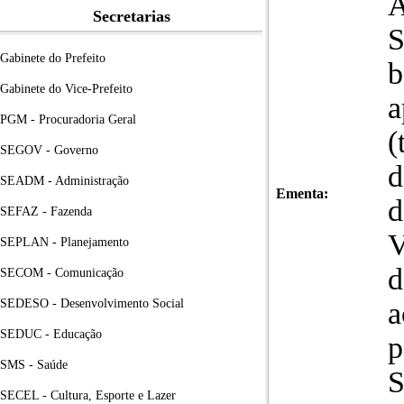
A
Secretarias
S
Gabinete do Prefeito
b
Gabinete do Vice-Prefeito
a
PGM - Procuradoria Geral
(
SEGOV - Governo
d
SEADM - Administração
Ementa:
d
SEFAZ - Fazenda
V
SEPLAN - Planejamento
d
SECOM - Comunicação
SEDESO - Desenvolvimento Social
a
SEDUC - Educação
p
SMS - Saúde
S
SECEL - Cultura, Esporte e Lazer