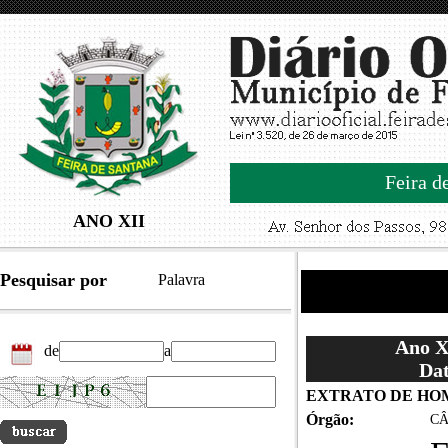
Feira d
ANO XII
Pesquisar por
Palavra
Ano XI
de
a
Dat
EXTRATO DE HOMO
Órgão:
CÂ