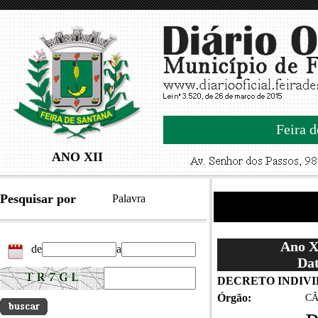
Feira d
ANO XII
Pesquisar por
Palavra
Ano XI
de
a
Dat
DECRETO INDIVID
Órgão:
CÂ