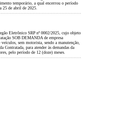
imento temporário, a qual encerrou o período
a 25 de abril de 2025.
Pregão Eletrônico SRP nº 0002/2025, cujo objeto
contratação SOB DEMANDA de empresa
e veículos, sem motorista, sendo a manutenção,
 da Contratada, para atender às demandas da
res, pelo período de 12 (doze) meses.