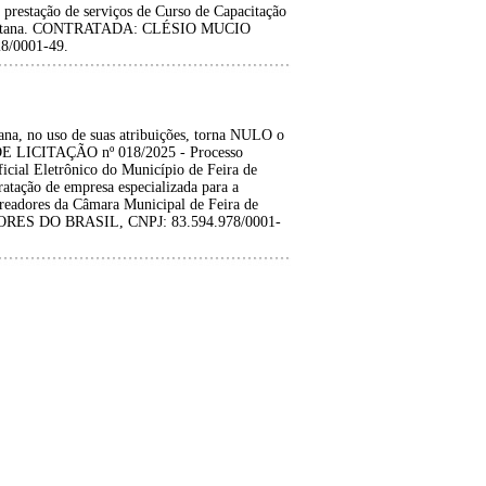
 prestação de serviços de Curso de Capacitação
e Santana. CONTRATADA: CLÉSIO MUCIO
8/0001-49.
ana, no uso de suas atribuições, torna NULO o
E LICITAÇÃO nº 018/2025 - Processo
icial Eletrônico do Município de Feira de
atação de empresa especializada para a
ereadores da Câmara Municipal de Feira de
S DO BRASIL, CNPJ: 83.594.978/0001-