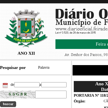
Feira 
ANO XII
Pesquisar por
Palavra
Ano XI
de
a
Dat
PORTARIA Nº 118/
Órgão:
CÂ