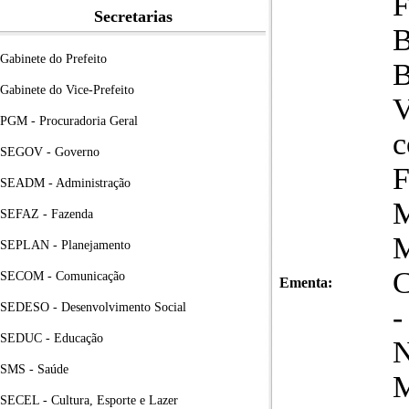
F
Secretarias
B
Gabinete do Prefeito
B
Gabinete do Vice-Prefeito
V
PGM - Procuradoria Geral
c
SEGOV - Governo
F
SEADM - Administração
M
SEFAZ - Fazenda
M
SEPLAN - Planejamento
C
SECOM - Comunicação
Ementa:
SEDESO - Desenvolvimento Social
-
SEDUC - Educação
N
SMS - Saúde
M
SECEL - Cultura, Esporte e Lazer