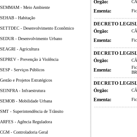
Órgão:
CÂ
SEMMAM - Meio Ambiente
Ementa:
Fi
SEHAB - Habitação
DECRETO LEGISLA
SETTDEC - Desenvolvimento Econômico
Órgão:
CÂ
SEDUR - Desenvolvimento Urbano
Ementa:
Fi
SEAGRI - Agricultura
DECRETO LEGISLA
SEPREV - Prevenção à Violência
Órgão:
CÂ
Fi
Ementa:
SESP - Serviços Públicos
BR
Gestão e Projetos Estratégicos
DECRETO LEGISLA
Órgão:
CÂ
SEINFRA - Infraestrutura
Ementa:
Fi
SEMOB - Mobilidade Urbana
SMT - Superintendência de Trânsito
ARFES - Agência Reguladora
CGM - Controladoria Geral