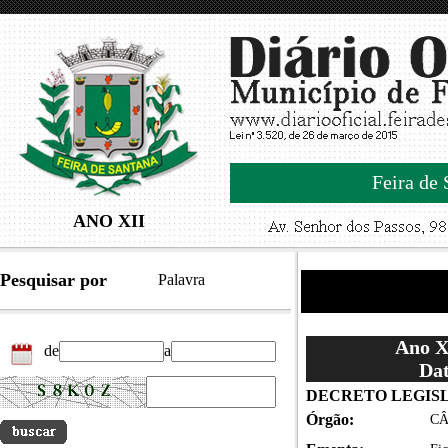
Feira de 
ANO XII
Pesquisar por
Palavra
Ano XI
de
a
Dat
DECRETO LEGISLA
Órgão:
CÂ