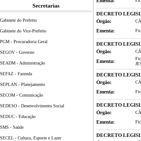
Ementa:
Fi
Secretarias
DECRETO LEGISLA
Gabinete do Prefeito
Órgão:
CÂ
Ementa:
Fi
Gabinete do Vice-Prefeito
PGM - Procuradoria Geral
DECRETO LEGISLA
Órgão:
CÂ
SEGOV - Governo
Fi
Ementa:
SEADM - Administração
JE
SEFAZ - Fazenda
DECRETO LEGISLA
Órgão:
CÂ
SEPLAN - Planejamento
Ementa:
Fi
SECOM - Comunicação
DECRETO LEGISLA
SEDESO - Desenvolvimento Social
Órgão:
CÂ
SEDUC - Educação
Ementa:
Fi
SMS - Saúde
DECRETO LEGISLA
SECEL - Cultura, Esporte e Lazer