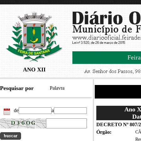
Feira
ANO XII
Pesquisar por
Palavra
Ano XI
de
a
Dat
DECRETO Nº 807/2
Órgão:
CÂ
Re