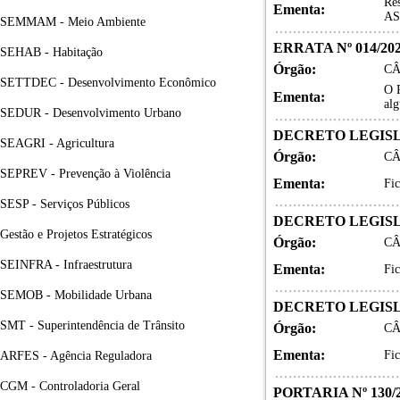
Re
Ementa:
AS
SEMMAM - Meio Ambiente
ERRATA Nº 014/20
SEHAB - Habitação
Órgão:
CÂ
SETTDEC - Desenvolvimento Econômico
O P
Ementa:
alg
SEDUR - Desenvolvimento Urbano
DECRETO LEGISLA
SEAGRI - Agricultura
Órgão:
CÂ
SEPREV - Prevenção à Violência
Ementa:
Fi
SESP - Serviços Públicos
DECRETO LEGISLA
Gestão e Projetos Estratégicos
Órgão:
CÂ
SEINFRA - Infraestrutura
Ementa:
Fi
SEMOB - Mobilidade Urbana
DECRETO LEGISLA
SMT - Superintendência de Trânsito
Órgão:
CÂ
Ementa:
Fi
ARFES - Agência Reguladora
CGM - Controladoria Geral
PORTARIA Nº 130/