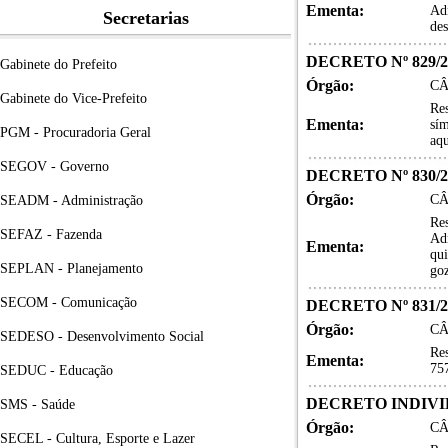
Ementa:
Adm
Secretarias
des
DECRETO Nº 829/2
Gabinete do Prefeito
Órgão:
CÂ
Gabinete do Vice-Prefeito
Re
Ementa:
sím
PGM - Procuradoria Geral
aqu
SEGOV - Governo
DECRETO Nº 830/2
Órgão:
CÂ
SEADM - Administração
Re
SEFAZ - Fazenda
Adm
Ementa:
qui
SEPLAN - Planejamento
goz
SECOM - Comunicação
DECRETO Nº 831/2
Órgão:
CÂ
SEDESO - Desenvolvimento Social
Re
Ementa:
75
SEDUC - Educação
DECRETO INDIVID
SMS - Saúde
Órgão:
CÂ
SECEL - Cultura, Esporte e Lazer