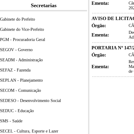
Ementa:
Câm
Secretarias
20
AVISO DE LICITA
Gabinete do Prefeito
Órgão:
CÂ
Gabinete do Vice-Prefeito
De
Ementa:
Adm
PGM - Procuradoria Geral
PORTARIA Nº 147/
SEGOV - Governo
Órgão:
CÂ
SEADM - Administração
Re
Ementa:
Mat
SEFAZ - Fazenda
de 
SEPLAN - Planejamento
SECOM - Comunicação
SEDESO - Desenvolvimento Social
SEDUC - Educação
SMS - Saúde
SECEL - Cultura, Esporte e Lazer