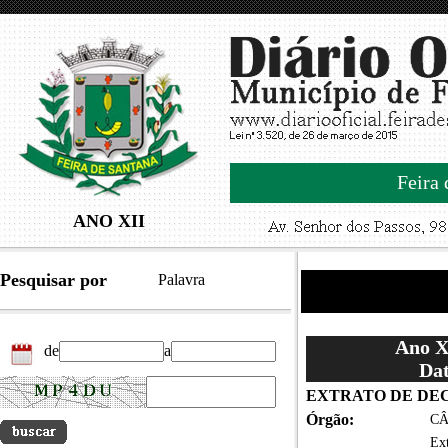
Feira 
ANO XII
Pesquisar por
Palavra
Ano XI
de
a
Dat
EXTRATO DE DE
Órgão:
CÂ
Ex