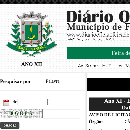
Feira d
ANO XII
Pesquisar por
Palavra
Ano XI - 
de
a
Dat
AVISO DE LICIT
Órgão:
CÂ