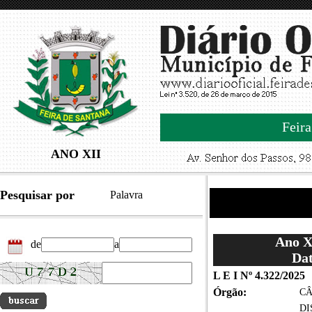
Feira
ANO XII
Pesquisar por
Palavra
Ano XI
de
a
Dat
L E I Nº 4.322/2025
Órgão:
CÂ
DI