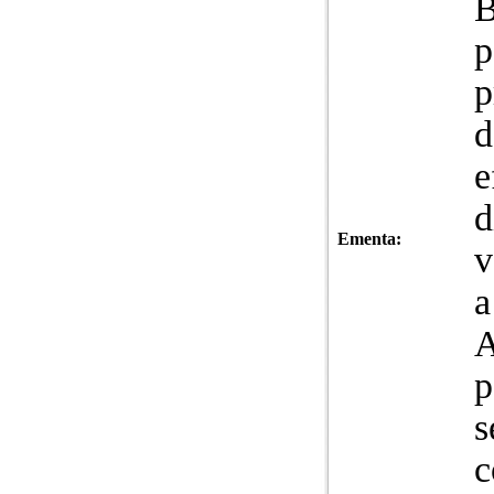
B
p
p
d
e
d
Ementa:
v
a
A
p
s
c