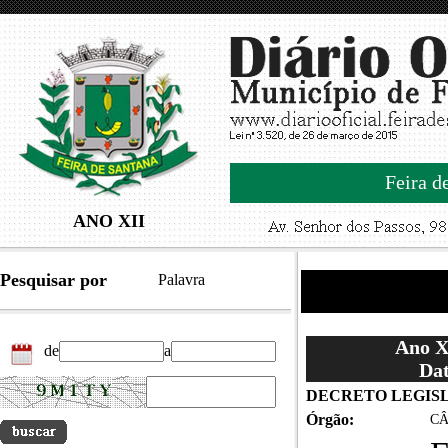
Feira d
ANO XII
Pesquisar por
Palavra
Ano XI
de
a
Dat
DECRETO LEGISLA
Órgão:
CÂ