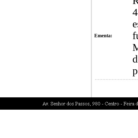
R
4
e
f
Ementa:
M
d
p