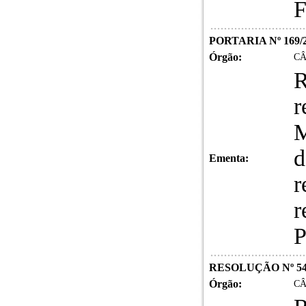
F
PORTARIA Nº 169/
Órgão:
CÂ
R
r
M
d
Ementa:
r
r
P
RESOLUÇÃO Nº 54
Órgão:
CÂ