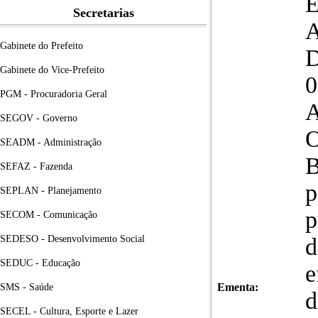
Secretarias
A
Gabinete do Prefeito
Gabinete do Vice-Prefeito
0
PGM - Procuradoria Geral
A
SEGOV - Governo
O
SEADM - Administração
B
SEFAZ - Fazenda
p
SEPLAN - Planejamento
p
SECOM - Comunicação
SEDESO - Desenvolvimento Social
d
SEDUC - Educação
e
Ementa:
SMS - Saúde
d
SECEL - Cultura, Esporte e Lazer