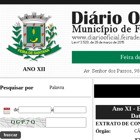
Feira d
ANO XII
Pesquisar por
Palavra
Ano XI - 
de
a
Dat
EXTRATO DE CO
Órgão:
CÂ