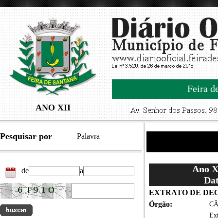
Feira d
ANO XII
Pesquisar por
Palavra
Ano XI
de
a
Dat
EXTRATO DE DE
Órgão:
CÂ
Ex