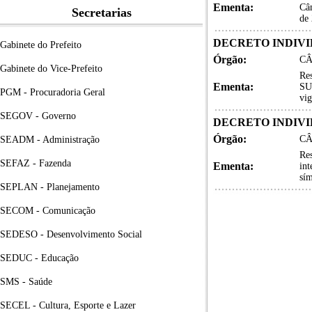
Ementa:
Câm
Secretarias
de
DECRETO INDIVID
Gabinete do Prefeito
Órgão:
CÂ
Gabinete do Vice-Prefeito
Re
Ementa:
SU
PGM - Procuradoria Geral
vig
SEGOV - Governo
DECRETO INDIVID
Órgão:
CÂ
SEADM - Administração
Re
SEFAZ - Fazenda
Ementa:
in
sím
SEPLAN - Planejamento
SECOM - Comunicação
SEDESO - Desenvolvimento Social
SEDUC - Educação
SMS - Saúde
SECEL - Cultura, Esporte e Lazer