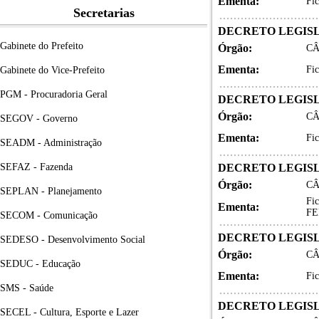
Ementa:
Fi
Secretarias
DECRETO LEGISLA
Gabinete do Prefeito
Órgão:
CÂ
Ementa:
Fi
Gabinete do Vice-Prefeito
PGM - Procuradoria Geral
DECRETO LEGISLA
Órgão:
CÂ
SEGOV - Governo
Ementa:
Fi
SEADM - Administração
SEFAZ - Fazenda
DECRETO LEGISLA
Órgão:
CÂ
SEPLAN - Planejamento
Fi
Ementa:
FE
SECOM - Comunicação
DECRETO LEGISLA
SEDESO - Desenvolvimento Social
Órgão:
CÂ
SEDUC - Educação
Ementa:
Fi
SMS - Saúde
DECRETO LEGISLA
SECEL - Cultura, Esporte e Lazer