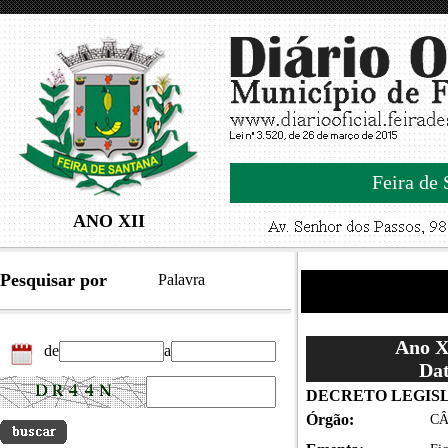
Feira de 
ANO XII
Pesquisar por
Palavra
Ano XI
de
a
Dat
DECRETO LEGISL
Órgão:
CÂ