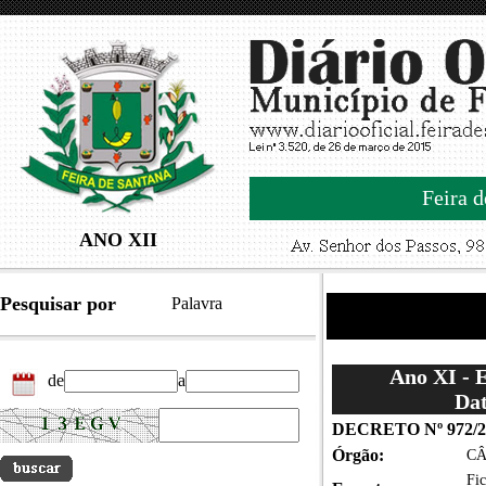
Feira d
ANO XII
Pesquisar por
Palavra
Ano XI - 
de
a
Dat
DECRETO Nº 972/2
Órgão:
CÂ
Fic