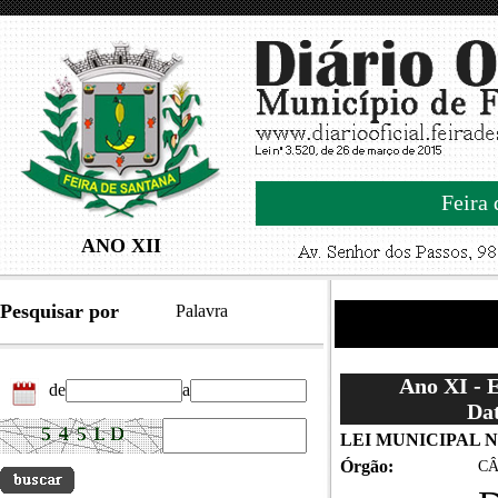
Feira 
ANO XII
Pesquisar por
Palavra
Ano XI - 
de
a
Dat
LEI MUNICIPAL N.
Órgão:
CÂ