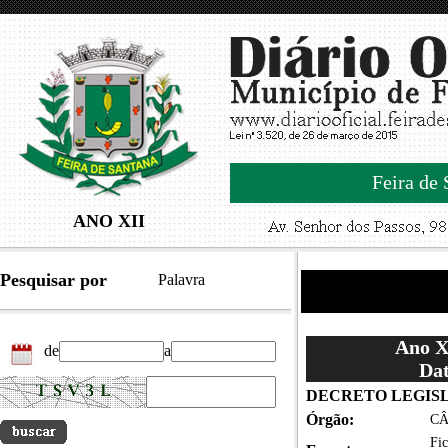
Feira de 
ANO XII
Pesquisar por
Palavra
Ano XI
de
a
Dat
DECRETO LEGISLA
Órgão:
CÂ
Fi