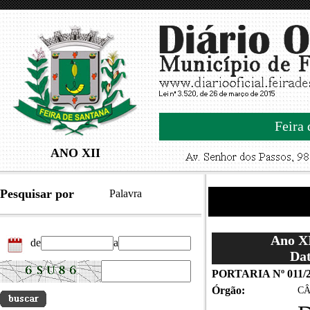
Feira 
ANO XII
Pesquisar por
Palavra
Ano XI
de
a
Dat
PORTARIA Nº 011/
Órgão:
CÂ