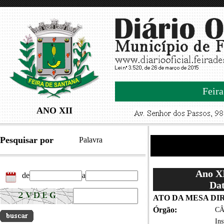
Feira
ANO XII
Pesquisar por
Palavra
Ano XI
de
a
Dat
ATO DA MESA DIRE
Órgão:
CÂ
Ins