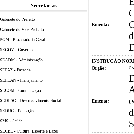
E
Secretarias
C
Gabinete do Prefeito
C
Ementa:
Gabinete do Vice-Prefeito
d
PGM - Procuradoria Geral
D
SEGOV - Governo
SEADM - Administração
INSTRUÇÃO NORMA
Órgão:
CÂ
SEFAZ - Fazenda
D
SEPLAN - Planejamento
A
SECOM - Comunicação
e
SEDESO - Desenvolvimento Social
Ementa:
d
SEDUC - Educação
S
SMS - Saúde
SECEL - Cultura, Esporte e Lazer