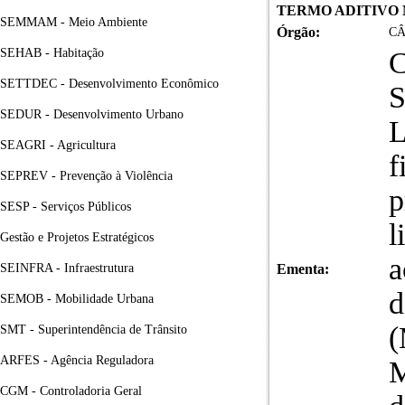
TERMO ADITIVO Nº
SEMMAM - Meio Ambiente
Órgão:
CÂ
SEHAB - Habitação
SETTDEC - Desenvolvimento Econômico
S
SEDUR - Desenvolvimento Urbano
L
SEAGRI - Agricultura
f
SEPREV - Prevenção à Violência
p
SESP - Serviços Públicos
l
Gestão e Projetos Estratégicos
a
SEINFRA - Infraestrutura
Ementa:
d
SEMOB - Mobilidade Urbana
(
SMT - Superintendência de Trânsito
ARFES - Agência Reguladora
M
CGM - Controladoria Geral