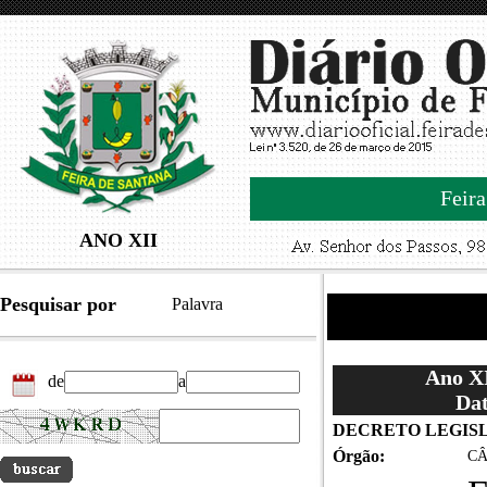
Feira
ANO XII
Pesquisar por
Palavra
Ano XI
de
a
Dat
DECRETO LEGISL
Órgão:
CÂ