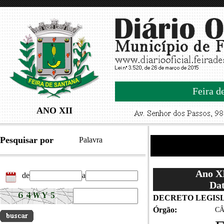
Feira d
ANO XII
Pesquisar por
Palavra
Ano XI
de
a
Dat
DECRETO LEGISL
Órgão:
CÂ