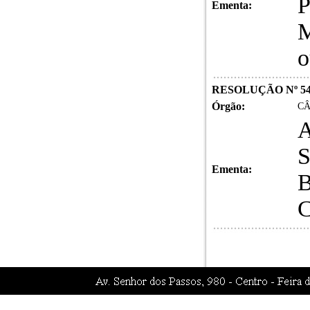
P
Ementa:
M
o
RESOLUÇÃO Nº 54
Órgão:
CÂ
A
S
Ementa:
B
C