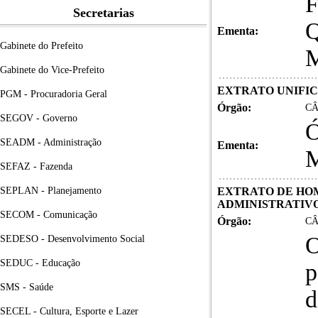
F
Secretarias
Q
Ementa:
Gabinete do Prefeito
Gabinete do Vice-Prefeito
EXTRATO UNIFIC
PGM - Procuradoria Geral
Órgão:
CÂ
SEGOV - Governo
SEADM - Administração
Ementa:
M
SEFAZ - Fazenda
SEPLAN - Planejamento
EXTRATO DE HOM
ADMINISTRATIVO 
SECOM - Comunicação
Órgão:
CÂ
O
SEDESO - Desenvolvimento Social
SEDUC - Educação
p
SMS - Saúde
d
SECEL - Cultura, Esporte e Lazer