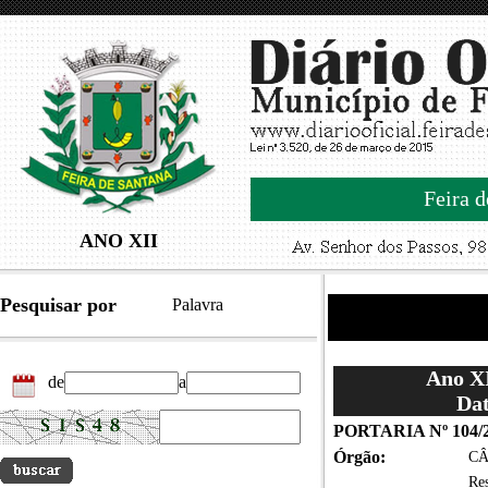
Feira d
ANO XII
Pesquisar por
Palavra
Ano XI
de
a
Dat
PORTARIA Nº 104/
Órgão:
CÂ
Res