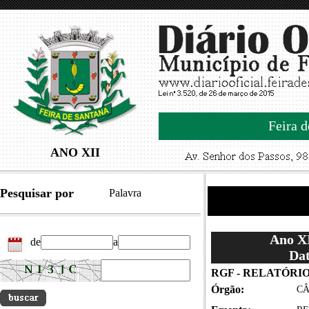
Feira d
ANO XII
Pesquisar por
Palavra
Ano XI
de
a
Dat
RGF - RELATÓRIO
Órgão:
CÂ