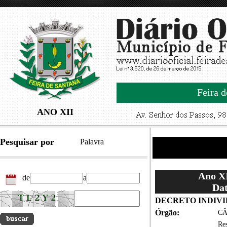
Feira d
ANO XII
Pesquisar por
Palavra
Ano XI
de
a
Dat
DECRETO INDIVID
Órgão:
CÂ
Re