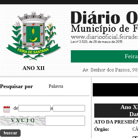
Feira
ANO XII
Pesquisar por
Palavra
Ano XI
de
a
Dat
ATO DA PRESIDÊNC
Órgão:
CÂ