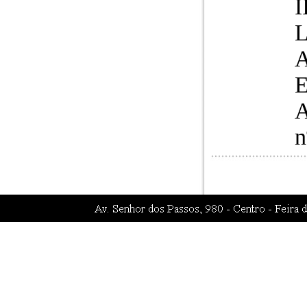
I
L
A
E
A
n