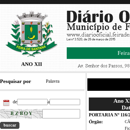
Feira
ANO XII
Pesquisar por
Palavra
Ano XI
de
a
Dat
PORTARIA Nº 116/
Órgão:
CÂ
Fic