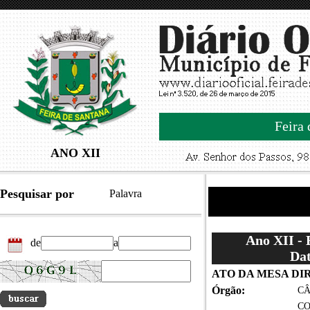
Feira 
ANO XII
Pesquisar por
Palavra
Ano XII -
de
a
Dat
ATO DA MESA DIRE
Órgão:
CÂ
CO