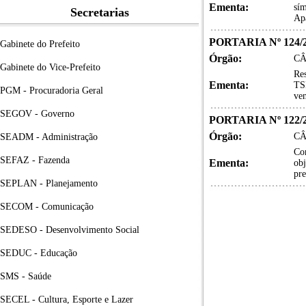
Ementa:
sí
Secretarias
Apa
PORTARIA Nº 124/
Gabinete do Prefeito
Órgão:
CÂ
Gabinete do Vice-Prefeito
Re
Ementa:
TSI
PGM - Procuradoria Geral
ven
SEGOV - Governo
PORTARIA Nº 122/20
Órgão:
CÂ
SEADM - Administração
Con
SEFAZ - Fazenda
Ementa:
obj
pre
SEPLAN - Planejamento
SECOM - Comunicação
SEDESO - Desenvolvimento Social
SEDUC - Educação
SMS - Saúde
SECEL - Cultura, Esporte e Lazer