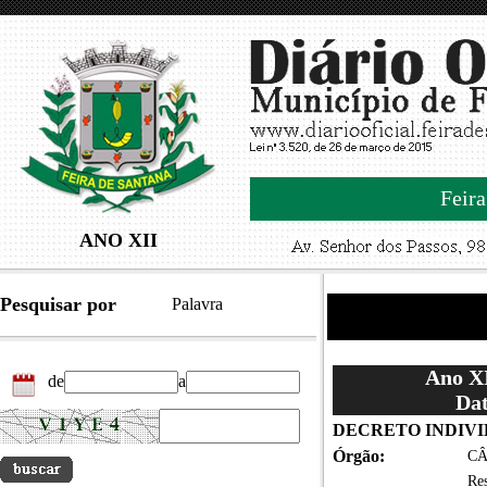
Feira
ANO XII
Pesquisar por
Palavra
Ano XI
de
a
Dat
DECRETO INDIVID
Órgão:
CÂ
Re