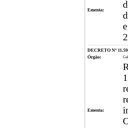
d
Ementa:
d
e
2
DECRETO Nº 11.59
Órgão:
Gab
R
1
r
r
i
Ementa:
O