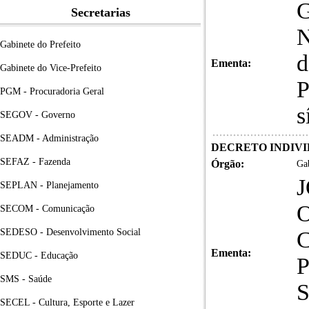
Secretarias
N
Gabinete do Prefeito
d
Ementa:
Gabinete do Vice-Prefeito
P
PGM - Procuradoria Geral
s
SEGOV - Governo
SEADM - Administração
DECRETO INDIVID
SEFAZ - Fazenda
Órgão:
Gab
SEPLAN - Planejamento
O
SECOM - Comunicação
SEDESO - Desenvolvimento Social
C
Ementa:
SEDUC - Educação
P
SMS - Saúde
S
SECEL - Cultura, Esporte e Lazer