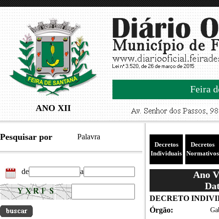
Feira d
ANO XII
Pesquisar por
Palavra
Decretos
Decretos
Individuais
Normativos
de
a
Ano VI
Dat
DECRETO INDIVID
Órgão:
Gab