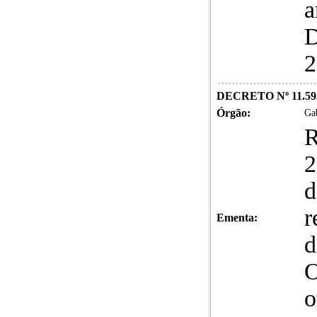
a
D
2
DECRETO Nº 11.59
Órgão:
Gab
R
2
d
r
Ementa:
o