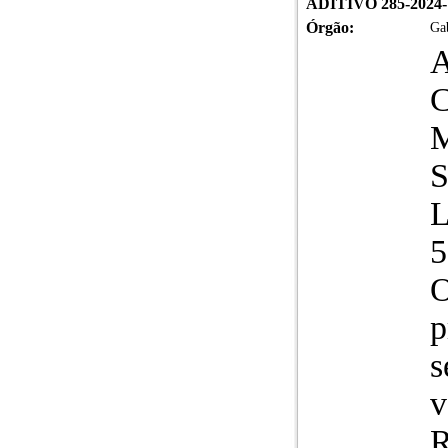
ADITIVO 285-2024
Órgão:
Gab
A
L
5
O
p
s
v
R