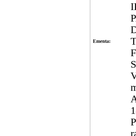
Ementa:
F
V
m
A
1
P
r