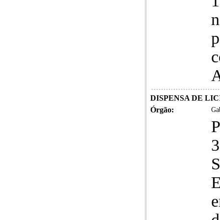
1
n
p
c
A
DISPENSA DE LICI
Órgão:
Gab
3
E
e
d