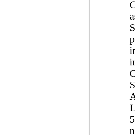
C
a
S
p
i
i
G
5
n