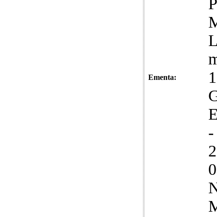
P
M
L
m
1
Ementa:
G
-
2
N