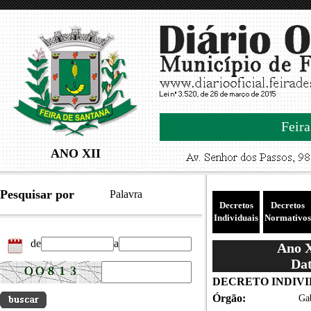
Feira
ANO XII
Pesquisar por
Palavra
Decretos
Decretos
Individuais
Normativos
de
a
Ano X
Dat
DECRETO INDIVID
Órgão:
Gab