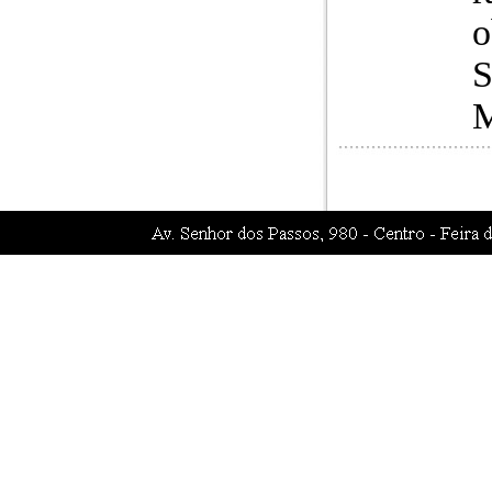
o
S
M