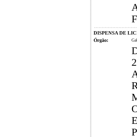
A
F
DISPENSA DE LICI
Órgão:
Gab
A
R