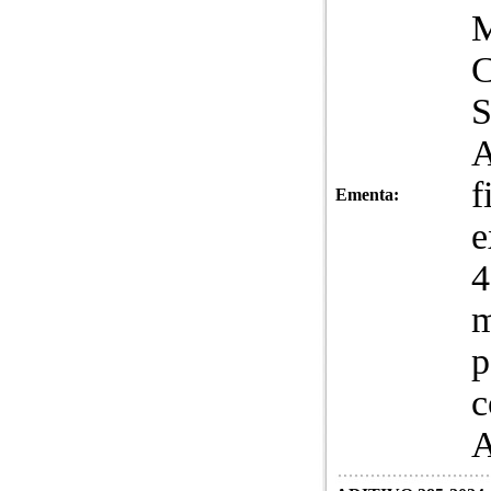
A
f
Ementa:
e
4
m
p
c
A