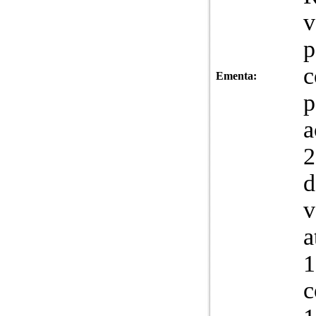
v
p
c
Ementa:
p
a
2
d
v
a
1
c