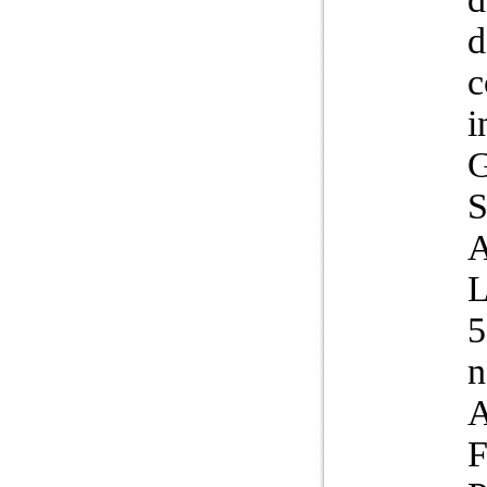
d
c
i
G
5
n
A
F