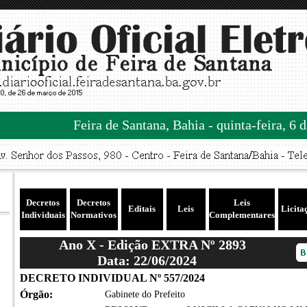
Feira de Santana, Bahia - quinta-feira, 6 
Decretos
Decretos
Leis
Editais
Leis
Licita
Individuais
Normativos
Complementares
Ano X - Edição EXTRA Nº 2893
Data: 22/06/2024
DECRETO INDIVIDUAL Nº 557/2024
Órgão:
Gabinete do Prefeito