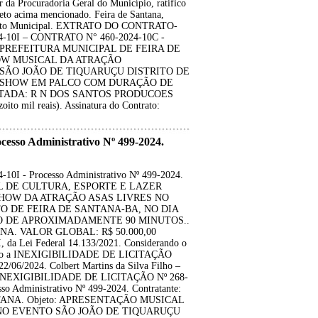
 da Procuradoria Geral do Município, ratifico
 acima mencionado. Feira de Santana,
refeito Municipal. EXTRATO DO CONTRATO-
-10I – CONTRATO N° 460-2024-10C -
ante: PREFEITURA MUNICIPAL DE FEIRA DE
OW MUSICAL DA ATRAÇÃO
ÃO JOÃO DE TIQUARUÇU DISTRITO DE
4 - SHOW EM PALCO COM DURAÇÃO DE
ADA: R N DOS SANTOS PRODUCOES
 mil reais). Assinatura do Contrato:
so Administrativo Nº 499-2024.
 - Processo Administrativo Nº 499-2024.
IPAL DE CULTURA, ESPORTE E LAZER
SHOW DA ATRAÇÃO ASAS LIVRES NO
O DE FEIRA DE SANTANA-BA, NO DIA
ÃO DE APROXIMADAMENTE 90 MINUTOS..
A. VALOR GLOBAL: R$ 50.000,00
 II, da Lei Federal 14.133/2021. Considerando o
atifico a INEXIGIBILIDADE DE LICITAÇÃO
22/06/2024. Colbert Martins da Silva Filho –
 INEXIGIBILIDADE DE LICITAÇÃO Nº 268-
 Administrativo Nº 499-2024. Contratante:
ANA. Objeto: APRESENTAÇÃO MUSICAL
NO EVENTO SÃO JOÃO DE TIQUARUÇU