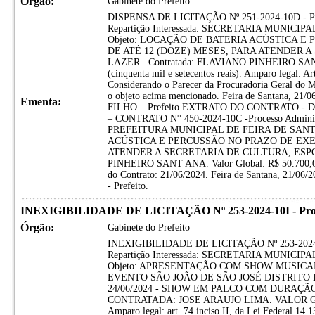
Órgão:
Gabinete do Prefeito
DISPENSA DE LICITAÇÃO Nº 251-2024-10D - 
Repartição Interessada: SECRETARIA MUNIC
Objeto: LOCAÇÃO DE BATERIA ACÚSTICA 
DE ATÉ 12 (DOZE) MESES, PARA ATENDER 
LAZER.. Contratada: FLAVIANO PINHEIRO SA
(cinquenta mil e setecentos reais). Amparo legal: Art
Considerando o Parecer da Procuradoria Geral do Mu
o objeto acima mencionado. Feira de Santana, 
Ementa:
FILHO – Prefeito EXTRATO DO CONTRATO - D
– CONTRATO N° 450-2024-10C -Processo Administr
PREFEITURA MUNICIPAL DE FEIRA DE SANT
ACÚSTICA E PERCUSSÃO NO PRAZO DE EXEC
ATENDER A SECRETARIA DE CULTURA, ESPOR
PINHEIRO SANT ANA. Valor Global: R$ 50.700,00 (c
do Contrato: 21/06/2024. Feira de Santana, 2
- Prefeito.
INEXIGIBILIDADE DE LICITAÇÃO Nº 253-2024-10I - Proces
Órgão:
Gabinete do Prefeito
INEXIGIBILIDADE DE LICITAÇÃO Nº 253-2024-10I
Repartição Interessada: SECRETARIA MUNIC
Objeto: APRESENTAÇÃO COM SHOW MUSICA
EVENTO SÃO JOÃO DE SÃO JOSÉ DISTRITO 
24/06/2024 - SHOW EM PALCO COM DURAÇ
CONTRATADA: JOSE ARAUJO LIMA. VALOR GLOBA
Amparo legal: art. 74 inciso II, da Lei Federal 14.