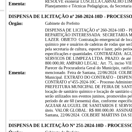
RESOLVE exonerar LUSCILLA CARVALHO LIMA, d
Ementa:
Planejamento e Técnicas Pedagógicas, da Secretari
DISPENSA DE LICITAÇÃO nº 260-2024-10D - PROCESSO
Órgão:
Gabinete do Prefeito
DISPENSA DE LICITAÇÃO nº 260-2024-10D - 
REPARTIÇÃO INTERESSADA: SECRETARIA M
LAZER. OBJETO: Contratação emergencial de locação
químico pne e usuários de cadeiras de rodas que ser
pela secretaria de cultura, esporte e lazer, pelo perí
especificações e quantidades. CONTRATADA:
SERVICOS DE LIMPEZA LTDA. PRAZO: de até 6
800.000,00; AMPARO LEGAL: Art. 75, inciso VIII,
Parecer da Procuradoria Geral do Município, ratific
Ementa:
mencionado. Feira de Santana, 22/06/2024. CO
Municipal. EXTRATO DO CONTRATO - DISPENS
CONTRATO n°455-2024-10C - Processo Administ
PREFEITURA MUNICIPAL DE FEIRA DE SANTANA
locação de sanitário químico e locação de sanitário 
serão utilizados nos eventos juninos, promovidos pela
período de ate 60 (sessenta) dias, conforme espec
AGUIAR ALUGUEL DE SANITARIOS E SERVICOS
úteis. VALOR GLOBAL: R$ 800.000,00. ASSINA
Santana, 22/06/2024. COLBERT MARTINS DA SILV
DISPENSA DE LICITAÇÃO Nº 251-2024-10D - PROCESSO