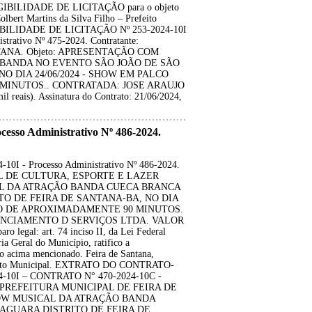
EXIGIBILIDADE DE LICITAÇÃO para o objeto
lbert Martins da Silva Filho – Prefeito
BILIDADE DE LICITAÇÃO Nº 253-2024-10I
rativo Nº 475-2024. Contratante:
ANA. Objeto: APRESENTAÇÃO COM
 BANDA NO EVENTO SÃO JOÃO DE SÃO
O DIA 24/06/2024 - SHOW EM PALCO
INUTOS.. CONTRATADA: JOSE ARAUJO
eais). Assinatura do Contrato: 21/06/2024,
so Administrativo Nº 486-2024.
 - Processo Administrativo Nº 486-2024.
IPAL DE CULTURA, ESPORTE E LAZER
AL DA ATRAÇÃO BANDA CUECA BRANCA
O DE FEIRA DE SANTANA-BA, NO DIA
ÃO DE APROXIMADAMENTE 90 MINUTOS.
NCIAMENTO D SERVIÇOS LTDA. VALOR
 legal: art. 74 inciso II, da Lei Federal
a Geral do Município, ratifico a
cima mencionado. Feira de Santana,
refeito Municipal. EXTRATO DO CONTRATO-
-10I – CONTRATO N° 470-2024-10C -
ante: PREFEITURA MUNICIPAL DE FEIRA DE
HOW MUSICAL DA ATRAÇÃO BANDA
AGUARA DISTRITO DE FEIRA DE