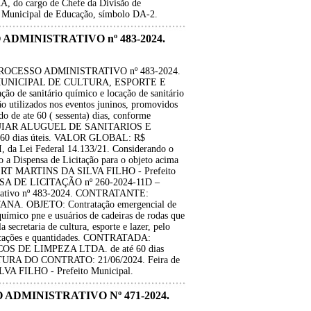
o cargo de Chefe da Divisão de
a Municipal de Educação, símbolo DA-2.
 ADMINISTRATIVO nº 483-2024.
PROCESSO ADMINISTRATIVO nº 483-2024.
UNICIPAL DE CULTURA, ESPORTE E
 de sanitário químico e locação de sanitário
ão utilizados nos eventos juninos, promovidos
odo de ate 60 ( sessenta) dias, conforme
 AGUIAR ALUGUEL DE SANITARIOS E
0 dias úteis. VALOR GLOBAL: R$
 da Lei Federal 14.133/21. Considerando o
o a Dispensa de Licitação para o objeto acima
LBERT MARTINS DA SILVA FILHO - Prefeito
A DE LICITAÇÃO nº 260-2024-11D –
rativo nº 483-2024. CONTRATANTE:
. OBJETO: Contratação emergencial de
químico pne e usuários de cadeiras de rodas que
 secretaria de cultura, esporte e lazer, pelo
ificações e quantidades. CONTRATADA:
 DE LIMPEZA LTDA. de até 60 dias
TURA DO CONTRATO: 21/06/2024. Feira de
A FILHO - Prefeito Municipal.
 ADMINISTRATIVO Nº 471-2024.