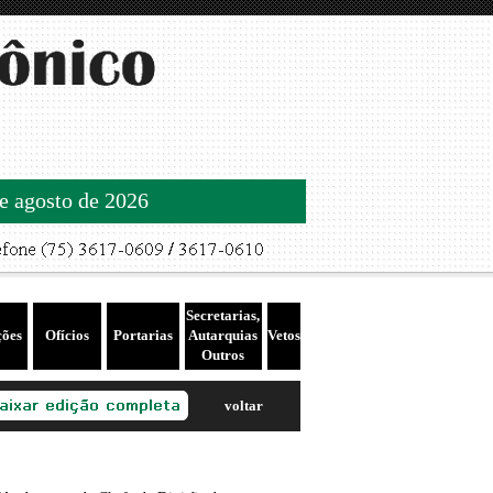
de agosto de 2026
Secretarias,
ções
Ofícios
Portarias
Autarquias
Vetos
Outros
voltar