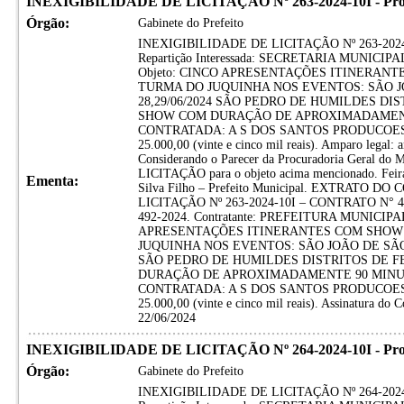
INEXIGIBILIDADE DE LICITAÇÃO Nº 263-2024-10I - Proces
Órgão:
Gabinete do Prefeito
INEXIGIBILIDADE DE LICITAÇÃO Nº 263-2024-10I
Repartição Interessada: SECRETARIA MUNIC
Objeto: CINCO APRESENTAÇÕES ITINERAN
TURMA DO JUQUINHA NOS EVENTOS: SÃO JOÃO
28,29/06/2024 SÃO PEDRO DE HUMILDES DI
SHOW COM DURAÇÃO DE APROXIMADAMENT
CONTRATADA: A S DOS SANTOS PRODUCOES 
25.000,00 (vinte e cinco mil reais). Amparo legal: a
Considerando o Parecer da Procuradoria Geral do
LICITAÇÃO para o objeto acima mencionado. Feira 
Ementa:
Silva Filho – Prefeito Municipal. EXTRATO 
LICITAÇÃO Nº 263-2024-10I – CONTRATO N° 473-
492-2024. Contratante: PREFEITURA MUNICIP
APRESENTAÇÕES ITINERANTES COM SHOW 
JUQUINHA NOS EVENTOS: SÃO JOÃO DE SÃO JOS
SÃO PEDRO DE HUMILDES DISTRITOS DE F
DURAÇÃO DE APROXIMADAMENTE 90 MINU
CONTRATADA: A S DOS SANTOS PRODUCOES 
25.000,00 (vinte e cinco mil reais). Assinatura do C
22/06/2024
INEXIGIBILIDADE DE LICITAÇÃO Nº 264-2024-10I - Proces
Órgão:
Gabinete do Prefeito
INEXIGIBILIDADE DE LICITAÇÃO Nº 264-2024-10I