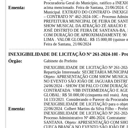
Procuradoria Geral do Município, ratifico a IN
Ementa:
acima mencionado. Feira de Santana, 21/06/2024. Co
Municipal. EXTRATO DO CONTRATO- INEXIGI
– CONTRATO N° 462-2024-10C - Processo Administ
PREFEITURA MUNICIPAL DE FEIRA DE SANT
SHOW MUSICAL DA ATRAÇÃO ZÉ ARAÚJO E
JOSÉ DISTRITO DE FEIRA DE SANTANA-BA, N
COM DURAÇÃO DE APROXIMADAMENTE 90 M
LIMA . VALOR GLOBAL: R$ 15.000,00 (quinze mil r
Feira de Santana, 21/06/2024
INEXIGIBILIDADE DE LICITAÇÃO Nº 261-2024-10I - Proces
Órgão:
Gabinete do Prefeito
INEXIGIBILIDADE DE LICITAÇÃO Nº 261-2024-10I
Repartição Interessada: SECRETARIA MUNIC
Objeto: APRESENTAÇÃO COM SHOW MUSIC
NO EVENTO SÃO JOÃO DE JAGUARA DISTRIT
24/06/2024 - SHOW EM PALCO COM DURAÇ
CONTRATADA: VBB INTERMEDIAÇÃO E AGE
GLOBAL: R$ 50.000,00 (cinquenta mil reais). Amparo
14.133/2021. Considerando o Parecer da Procuradori
INEXIGIBILIDADE DE LICITAÇÃO para o objeto a
Ementa:
22/06/2024. Colbert Martins da Silva Filho – P
INEXIGIBILIDADE DE LICITAÇÃO Nº 261-2024
Processo Administrativo Nº 486-2024. Contrat
SANTANA. Objeto: APRESENTAÇÃO COM S
CUECA BRANCA NO EVENTO SÃO JOÃO DE J