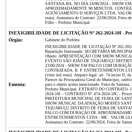
SANTANA-BA, NO DIA 24/06/2024 - SHOW 
APROXIMADAMENTE 90 MINUTOS. CONTRA
AGENCIAMENTO D SERVIÇOS LTDA. VALOR GLO
reais). Assinatura do Contrato: 22/06/2024, Feira d
Filho – Prefeito Municipal.
INEXIGIBILIDADE DE LICITAÇÃO Nº 262-2024-10I - Proces
Órgão:
Gabinete do Prefeito
INEXIGIBILIDADE DE LICITAÇÃO Nº 262-2024-10I
Repartição Interessada: SECRETARIA MUNIC
Objeto: APRESENTAÇÃO COM SHOW MUSICA
EVENTO SÃO JOÃO DE TIQUARUÇU DISTRIT
23/06/2024 - SHOW EM PALCO COM DURAÇ
CONTRATADA: R. P. ENTRETENIMENTOS LTDA
(vinte mil reais). Amparo legal: art. 74 inciso II, 
Parecer da Procuradoria Geral do Município, r
Ementa:
para o objeto acima mencionado. Feira de Santana, 
Prefeito Municipal. EXTRATO DO CONTRATO-
2024-10I – CONTRATO N° 474-2024-10C - Processo
PREFEITURA MUNICIPAL DE FEIRA DE SANT
SHOW MUSICAL DA ATRAÇÃO MOISÉS SANT
TIQUARUÇU DISTRITO DE FEIRA DE SANTANA
PALCO COM DURAÇÃO DE APROXIMADAMENT
ENTRETENIMENTOS LTDA - ME . VALOR GLOBAL:
Assinatura do Contrato: 22/06/2024, Feira de Santa