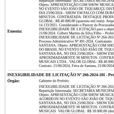
Repartição Interessada: SECRETARIA MUNIC
Objeto: APRESENTAÇÃO COM SHOW MUSICA
NO EVENTO SÃO JOÃO DE TIQUARUÇU DIST
DIA 23/06/2024 - SHOW EM PALCO COM D
MINUTOS. CONTRATADA: DESTAQUE PRODU
GLOBAL: R$ 40.000,00 (quarenta mil reais). Amparo 
14.133/2021. Considerando o Parecer da Procuradori
INEXIGIBILIDADE DE LICITAÇÃO para o objeto a
Ementa:
21/06/2024. Colbert Martins da Silva Filho – P
INEXIGIBILIDADE DE LICITAÇÃO Nº 264-2024
Processo Administrativo Nº 491-2024. Contrat
SANTANA. Objeto: APRESENTAÇÃO COM SH
DO BRASIL NO EVENTO SÃO JOÃO DE TIQU
SANTANA-BA, NO DIA 23/06/2024 - SHOW 
APROXIMADAMENTE 90 MINUTOS. CONTRA
MUSICAIS LTDA . VALOR GLOBAL: R$ 40.000,00 (q
Contrato: 21/06/2024, Feira de Santana, 21/06/2024
INEXIGIBILIDADE DE LICITAÇÃO Nº 266-2024-10I - Proces
Órgão:
Gabinete do Prefeito
INEXIGIBILIDADE DE LICITAÇÃO Nº 266-2024-10I
Repartição Interessada: SECRETARIA MUNIC
Objeto: APRESENTAÇÃO COM SHOW MUSIC
ACORDEON NO EVENTO SÃO JOÃO DE TIQU
SANTANA-BA, NO DIA 23/06/2024 - SHOW 
APROXIMADAMENTE 90 MINUTOS. CONTRAT
MUSICAIS. VALOR GLOBAL: R$ 18.000,00 (dezoito m