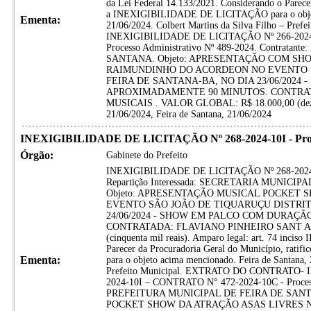
da Lei Federal 14.133/2021. Considerando o Parecer
a INEXIGIBILIDADE DE LICITAÇÃO para o objeto
Ementa:
21/06/2024. Colbert Martins da Silva Filho – P
INEXIGIBILIDADE DE LICITAÇÃO Nº 266-2024
Processo Administrativo Nº 489-2024. Contrat
SANTANA. Objeto: APRESENTAÇÃO COM SH
RAIMUNDINHO DO ACORDEON NO EVENTO S
FEIRA DE SANTANA-BA, NO DIA 23/06/202
APROXIMADAMENTE 90 MINUTOS. CONTRAT
MUSICAIS . VALOR GLOBAL: R$ 18.000,00 (dezoito
21/06/2024, Feira de Santana, 21/06/2024
INEXIGIBILIDADE DE LICITAÇÃO Nº 268-2024-10I - Proces
Órgão:
Gabinete do Prefeito
INEXIGIBILIDADE DE LICITAÇÃO Nº 268-2024-10I
Repartição Interessada: SECRETARIA MUNIC
Objeto: APRESENTAÇÃO MUSICAL POCKET 
EVENTO SÃO JOÃO DE TIQUARUÇU DISTRIT
24/06/2024 - SHOW EM PALCO COM DURAÇ
CONTRATADA: FLAVIANO PINHEIRO SANT AN
(cinquenta mil reais). Amparo legal: art. 74 inciso
Parecer da Procuradoria Geral do Município, r
Ementa:
para o objeto acima mencionado. Feira de Santana, 
Prefeito Municipal. EXTRATO DO CONTRATO-
2024-10I – CONTRATO N° 472-2024-10C - Processo
PREFEITURA MUNICIPAL DE FEIRA DE SANT
POCKET SHOW DA ATRAÇÃO ASAS LIVRES 