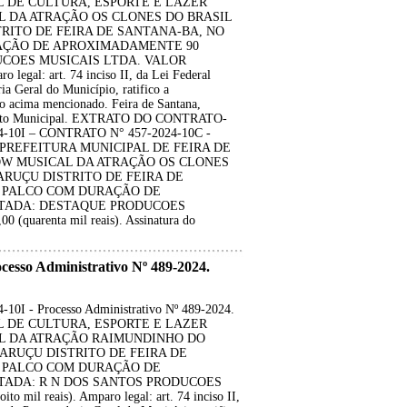
IPAL DE CULTURA, ESPORTE E LAZER
L DA ATRAÇÃO OS CLONES DO BRASIL
RITO DE FEIRA DE SANTANA-BA, NO
URAÇÃO DE APROXIMADAMENTE 90
COES MUSICAIS LTDA. VALOR
legal: art. 74 inciso II, da Lei Federal
a Geral do Município, ratifico a
cima mencionado. Feira de Santana,
refeito Municipal. EXTRATO DO CONTRATO-
-10I – CONTRATO N° 457-2024-10C -
ante: PREFEITURA MUNICIPAL DE FEIRA DE
OW MUSICAL DA ATRAÇÃO OS CLONES
ARUÇU DISTRITO DE FEIRA DE
EM PALCO COM DURAÇÃO DE
TADA: DESTAQUE PRODUCOES
uarenta mil reais). Assinatura do
so Administrativo Nº 489-2024.
 - Processo Administrativo Nº 489-2024.
IPAL DE CULTURA, ESPORTE E LAZER
AL DA ATRAÇÃO RAIMUNDINHO DO
ARUÇU DISTRITO DE FEIRA DE
EM PALCO COM DURAÇÃO DE
ADA: R N DOS SANTOS PRODUCOES
il reais). Amparo legal: art. 74 inciso II,