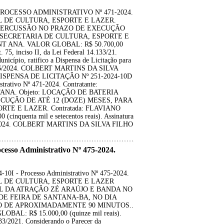
PROCESSO ADMINISTRATIVO Nº 471-2024.
IPAL DE CULTURA, ESPORTE E LAZER.
E PERCUSSÃO NO PRAZO DE EXECUÇÃO
A SECRETARIA DE CULTURA, ESPORTE E
NT ANA. VALOR GLOBAL: R$ 50.700,00
. 75, inciso II, da Lei Federal 14.133/21.
nicípio, ratifico a Dispensa de Licitação para
21/06/2024. COLBERT MARTINS DA SILVA
ISPENSA DE LICITAÇÃO Nº 251-2024-10D
ativo Nº 471-2024. Contratante:
ANA. Objeto: LOCAÇÃO DE BATERIA
UÇÃO DE ATÉ 12 (DOZE) MESES, PARA
TE E LAZER. Contratada: FLAVIANO
inquenta mil e setecentos reais). Assinatura
1/06/2024. COLBERT MARTINS DA SILVA FILHO
so Administrativo Nº 475-2024.
 - Processo Administrativo Nº 475-2024.
IPAL DE CULTURA, ESPORTE E LAZER
L DA ATRAÇÃO ZÉ ARAÚJO E BANDA NO
DE FEIRA DE SANTANA-BA, NO DIA
ÃO DE APROXIMADAMENTE 90 MINUTOS..
L: R$ 15.000,00 (quinze mil reais).
133/2021. Considerando o Parecer da