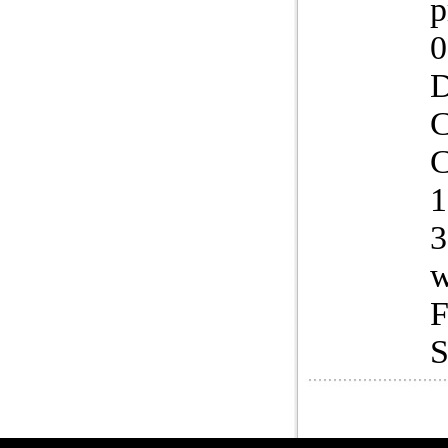
p
0
D
C
C
1
3
w
F
S