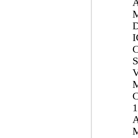
I
V
C
1