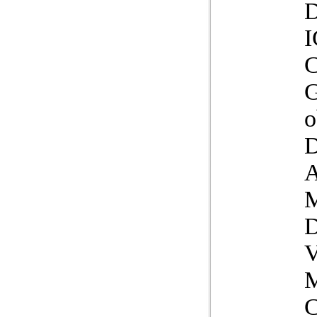
I
o
V
C