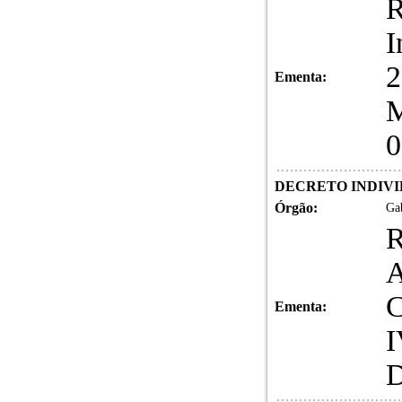
R
I
2
Ementa:
M
0
DECRETO INDIVID
Órgão:
Gab
A
C
Ementa:
I
D