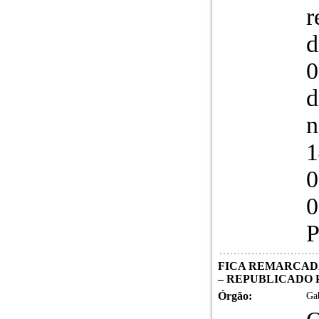
r
d
0
d
n
1
0
0
P
FICA REMARCADA 
– REPUBLICADO 
Órgão:
Gab