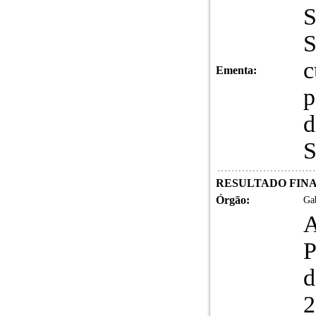
S
S
c
Ementa:
p
d
S
RESULTADO FINA
Órgão:
Gab
A
P
2