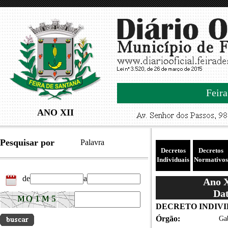
Feira
ANO XII
Pesquisar por
Palavra
Decretos
Decretos
Individuais
Normativos
de
a
Ano X
Dat
DECRETO INDIVID
Órgão:
Gab