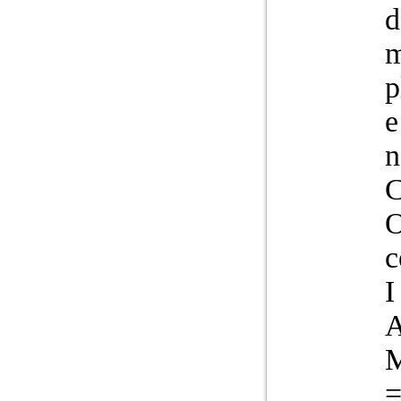
d
m
p
e
n
C
O
c
I
M
=