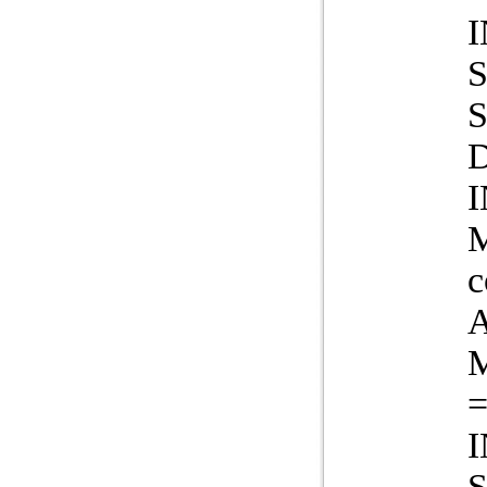
M
c
M
=