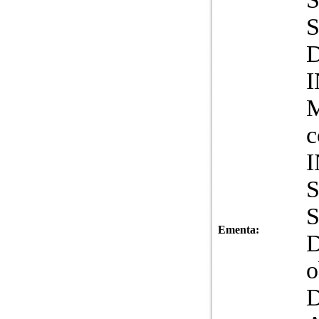
M
c
Ementa:
o