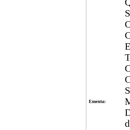
Ementa:
D
d