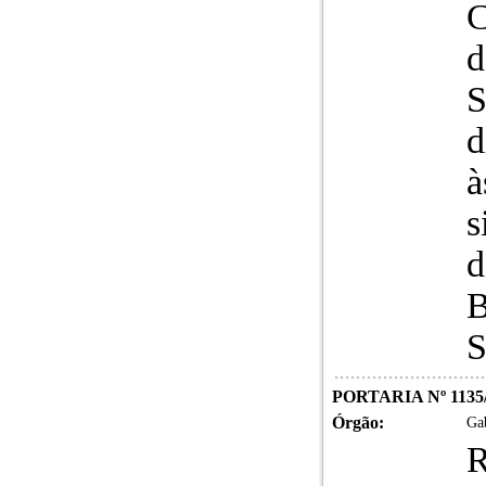
C
d
S
d
à
s
d
B
S
PORTARIA Nº 1135
Órgão:
Gab
R