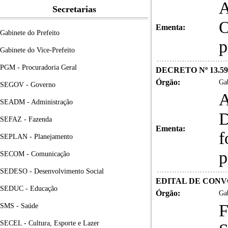
A
Secretarias
O
Ementa:
Gabinete do Prefeito
p
Gabinete do Vice-Prefeito
PGM - Procuradoria Geral
DECRETO Nº 13.59
Órgão:
Gab
SEGOV - Governo
A
SEADM - Administração
D
SEFAZ - Fazenda
Ementa:
f
SEPLAN - Planejamento
p
SECOM - Comunicação
SEDESO - Desenvolvimento Social
EDITAL DE CONVO
SEDUC - Educação
Órgão:
Gab
F
SMS - Saúde
SECEL - Cultura, Esporte e Lazer