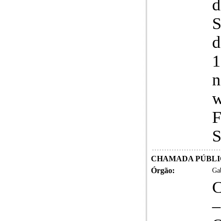
d
S
d
1
n
w
F
S
CHAMADA PÚBLICA
Órgão:
Gab