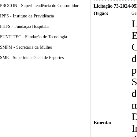
PROCON - Superintendência do Consumidor
Licitação 73-2024-0
Órgão:
Gab
IPFS - Instituto de Previdência
L
FHFS - Fundação Hospitalar
E
FUNTITEC - Fundação de Tecnologia
C
SMPM - Secretaria da Mulher
d
SME - Superintendência de Esportes
p
S
d
m
D
Ementa:
I