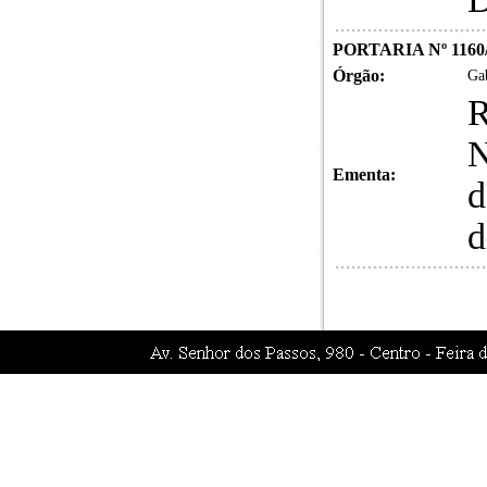
PORTARIA Nº 1160
Órgão:
Gab
R
N
Ementa:
d
d