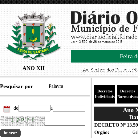
Feira d
ANO XII
Pesquisar por
Palavra
Decretos
Decretos
Individuais
Normativos
de
a
Ano X
Dat
DECRETO Nº 13.59
Órgão:
Gab