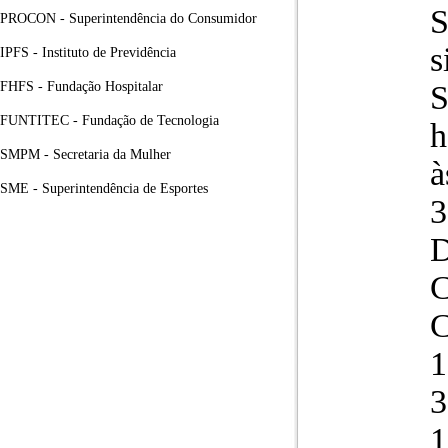
S
PROCON - Superintendência do Consumidor
s
IPFS - Instituto de Previdência
FHFS - Fundação Hospitalar
S
FUNTITEC - Fundação de Tecnologia
h
SMPM - Secretaria da Mulher
à
SME - Superintendência de Esportes
3
D
C
C
1
3
1