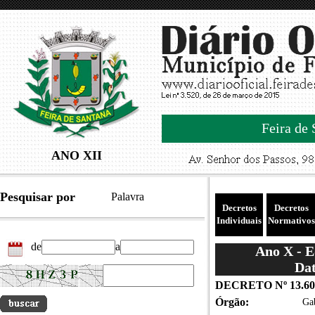
Feira de 
ANO XII
Pesquisar por
Palavra
Decretos
Decretos
Individuais
Normativos
de
a
Ano X - 
Dat
DECRETO Nº 13.60
Órgão:
Gab