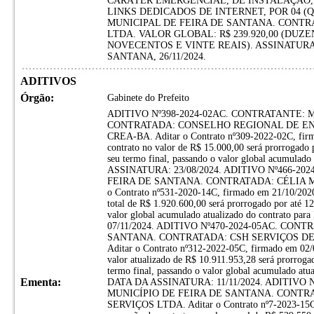
CARÁTER EMERGENCIAL, DE INSTALAÇÃO
LINKS DEDICADOS DE INTERNET, POR 04 (
MUNICIPAL DE FEIRA DE SANTANA. CONTR
LTDA. VALOR GLOBAL: R$ 239.920,00 (DUZ
NOVECENTOS E VINTE REAIS). ASSINATURA 
SANTANA, 26/11/2024.
ADITIVOS
Órgão:
Gabinete do Prefeito
ADITIVO Nº398-2024-02AC. CONTRATANTE: 
CONTRATADA: CONSELHO REGIONAL DE EN
CREA-BA. Aditar o Contrato nº309-2022-02C, firm
contrato no valor de R$ 15.000,00 será prorrogado p
seu termo final, passando o valor global acumulad
ASSINATURA: 23/08/2024. ADITIVO Nº466-2
FEIRA DE SANTANA. CONTRATADA: CÉLIA M
o Contrato nº531-2020-14C, firmado em 21/10/2020
total de R$ 1.920.600,00 será prorrogado por até 12
valor global acumulado atualizado do contrato 
07/11/2024. ADITIVO Nº470-2024-05AC. CON
SANTANA. CONTRATADA: CSH SERVIÇOS D
Aditar o Contrato nº312-2022-05C, firmado em 02/
valor atualizado de R$ 10.911.953,28 será prorrogad
termo final, passando o valor global acumulado atu
Ementa:
DATA DA ASSINATURA: 11/11/2024. ADITIVO 
MUNICÍPIO DE FEIRA DE SANTANA. CONTR
SERVIÇOS LTDA. Aditar o Contrato nº7-2023-15C,