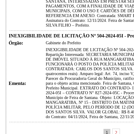
SANTANA, INTERESSADAS EM PRESTAR SER
PAGAMENTOS, COM A FINALIDADE DE VIAB
MUNICIPAIS, COM O USO E CARTÕES DE D
REFERENCIA EM ANEXO. Contratada: SMAR
Assinatura do Contrato: 12/11/2024. Feira de S
SILVA FILHO – Prefeito.
INEXIGIBILIDADE DE LICITAÇÃO Nº 504-2024-05I - Proces
Órgão:
Gabinete do Prefeito
INEXIGIBILIDADE DE LICITAÇÃO Nº 504-2024-05I
Repartição Interessada: SECRETARIA MUNIC
DE IMÓVEL SITUADO À RUA MANGARATIBA, 
FUNCIONARÁ O POSTO DA POLÍCIA MILITAR
CONTRATADA: CARLOS DOS SANTOS SILVA. VA
quatrocentos reais). Amparo legal: Art. 74, inciso 
Parecer da Procuradoria Geral do Município, r
Ementa:
para o objeto acima mencionado. Feira de Santana, 
Prefeito Municipal. EXTRATO DO CONTRATO-
2024-05I – CONTRATO N° 827-2024-05C - Processo
Município de Feira de Santana. Objeto: LOC
MANGARATIBA, Nº 15 - DISTRITO DA MATI
POLÍCIA MILITAR, PELO PERÍODO DE 12 (
DOS SANTOS SILVA. VALOR GLOBAL: R$ 8.400,00 (
do Contrato: 04/11/2024, Feira de Santana, 22/11/2
2
1