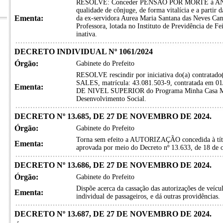
RESOLVE: Conceder PENSÃO POR MORTE à 
qualidade de cônjuge, de forma vitalícia e a partir 
Ementa:
da ex-servidora Aurea Maria Santana das Neves Ca
Professora, lotada no Instituto de Previdência de Fe
inativa.
DECRETO INDIVIDUAL Nº 1061/2024
Órgão:
Gabinete do Prefeito
RESOLVE rescindir por iniciativa do(a) contrat
SALES, matrícula: 43.081.503-9, contratada em 0
Ementa:
DE NIVEL SUPERIOR do Programa Minha Casa Minha
Desenvolvimento Social.
DECRETO Nº 13.685, DE 27 DE NOVEMBRO DE 2024.
Órgão:
Gabinete do Prefeito
Torna sem efeito a AUTORIZAÇÃO concedida à títul
Ementa:
aprovada por meio do Decreto nº 13.633, de 18 de 
DECRETO Nº 13.686, DE 27 DE NOVEMBRO DE 2024.
Órgão:
Gabinete do Prefeito
Dispõe acerca da cassação das autorizações de veícul
Ementa:
individual de passageiros, e dá outras providências.
DECRETO Nº 13.687, DE 27 DE NOVEMBRO DE 2024.