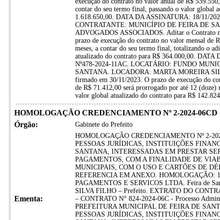
execução do contrato no valor anual de R$ 539.550,
contar do seu termo final, passando o valor global 
1.618.650,00. DATA DA ASSINATURA: 18/11/20
CONTRATANTE: MUNICÍPIO DE FEIRA DE S
ADVOGADOS ASSOCIADOS. Aditar o Contrato nº1
prazo de execução do contrato no valor mensal de R
meses, a contar do seu termo final, totalizando o a
atualizado do contrato para R$ 364.000,00. DA
Nº478-2024-11AC. LOCATÁRIO: FUNDO MUNI
SANTANA. LOCADORA: MARTA MOREIRA SILVA L
firmado em 30/11/2023. O prazo de execução do con
de R$ 71.412,00 será prorrogado por até 12 (doze) m
valor global atualizado do contrato para R$ 142
HOMOLOGAÇÃO CREDENCIAMENTO Nº 2-2024-06CD
Órgão:
Gabinete do Prefeito
HOMOLOGAÇÃO CREDENCIAMENTO Nº 2-202
PESSOAS JURÍDICAS, INSTITUIÇÕES FINANC
SANTANA, INTERESSADAS EM PRESTAR SER
PAGAMENTOS, COM A FINALIDADE DE VIAB
MUNICIPAIS, COM O USO E CARTÕES DE D
REFERENCIA EM ANEXO. HOMOLOGAÇÃO: 11
PAGAMENTOS E SERVICOS LTDA. Feira de San
SILVA FILHO – Prefeito. EXTRATO DO CONT
Ementa:
– CONTRATO N° 824-2024-06C - Processo Administ
PREFEITURA MUNICIPAL DE FEIRA DE SANT
PESSOAS JURÍDICAS, INSTITUIÇÕES FINANC