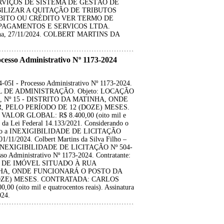
VIÇOS DE SISTEMA DE GESTÃO DE
ILIZAR A QUITAÇÃO DE TRIBUTOS
ÉBITO OU CRÉDITO VER TERMO DE
T PAGAMENTOS E SERVICOS LTDA.
antana, 27/11/2024. COLBERT MARTINS DA
so Administrativo Nº 1173-2024
 - Processo Administrativo Nº 1173-2024.
IPAL DE ADMINISTRAÇÃO. Objeto: LOCAÇÃO
Nº 15 - DISTRITO DA MATINHA, ONDE
, PELO PERÍODO DE 12 (DOZE) MESES.
LOR GLOBAL: R$ 8.400,00 (oito mil e
V, da Lei Federal 14.133/2021. Considerando o
atifico a INEXIGIBILIDADE DE LICITAÇÃO
01/11/2024. Colbert Martins da Silva Filho –
 INEXIGIBILIDADE DE LICITAÇÃO Nº 504-
 Administrativo Nº 1173-2024. Contratante:
AÇÃO DE IMÓVEL SITUADO À RUA
NHA, ONDE FUNCIONARÁ O POSTO DA
DOZE) MESES. CONTRATADA: CARLOS
oito mil e quatrocentos reais). Assinatura
024.