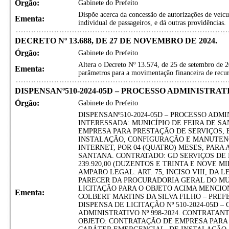
Órgão:
Gabinete do Prefeito
Dispõe acerca da concessão de autorizações de veícul
Ementa:
individual de passageiros, e dá outras providências.
DECRETO Nº 13.688, DE 27 DE NOVEMBRO DE 2024.
Órgão:
Gabinete do Prefeito
Altera o Decreto Nº 13.574, de 25 de setembro de 2
Ementa:
parâmetros para a movimentação financeira de recurs
DISPENSANº510-2024-05D – PROCESSO ADMINISTRATIV
Órgão:
Gabinete do Prefeito
DISPENSANº510-2024-05D – PROCESSO ADMIN
INTERESSADA: MUNICÍPIO DE FEIRA DE S
EMPRESA PARA PRESTAÇÃO DE SERVIÇOS,
INSTALAÇÃO, CONFIGURAÇÃO E MANUTEN
INTERNET, POR 04 (QUATRO) MESES, PARA 
SANTANA. CONTRATADO: GD SERVIÇOS DE 
239.920,00 (DUZENTOS E TRINTA E NOVE M
AMPARO LEGAL: ART. 75, INCISO VIII, DA 
PARECER DA PROCURADORIA GERAL DO MUNI
LICITAÇÃO PARA O OBJETO ACIMA MENCIONA
Ementa:
COLBERT MARTINS DA SILVA FILHO – PREF
DISPENSA DE LICITAÇÃO Nº 510-2024-05D – 
ADMINISTRATIVO Nº 998-2024. CONTRATANT
OBJETO: CONTRATAÇÃO DE EMPRESA PARA 