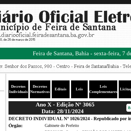
Feira de Santana, Bahia - sexta-feira, 7 
Decretos
Decretos
Leis
Editais
Leis
Licita
Individuais
Normativos
Complementares
Ano X - Edição Nº 3065
Data: 28/11/2024
DECRETO INDIVIDUAL Nº 1026/2024 - Republicado por in
Órgão:
Gabinete do Prefeito