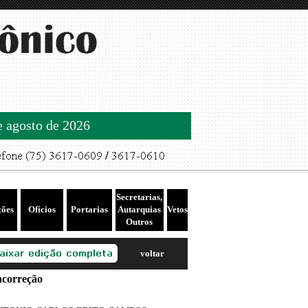
de agosto de 2026
Secretarias,
ções
Ofícios
Portarias
Autarquias
Vetos
Outros
voltar
correção