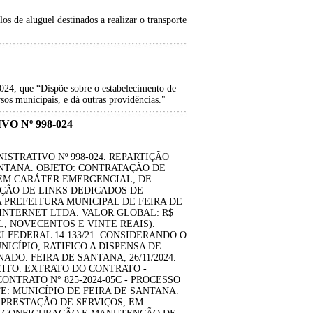
os de aluguel destinados a realizar o transporte
024, que “Dispõe sobre o estabelecimento de
os municipais, e dá outras providências."
O Nº 998-024
ISTRATIVO Nº 998-024. REPARTIÇÃO
ANTANA. OBJETO: CONTRATAÇÃO DE
 EM CARÁTER EMERGENCIAL, DE
ÇÃO DE LINKS DEDICADOS DE
A PREFEITURA MUNICIPAL DE FEIRA DE
INTERNET LTDA. VALOR GLOBAL: R$
IL, NOVECENTOS E VINTE REAIS).
LEI FEDERAL 14.133/21. CONSIDERANDO O
CÍPIO, RATIFICO A DISPENSA DE
DO. FEIRA DE SANTANA, 26/11/2024.
EITO. EXTRATO DO CONTRATO -
CONTRATO N° 825-2024-05C - PROCESSO
E: MUNICÍPIO DE FEIRA DE SANTANA.
PRESTAÇÃO DE SERVIÇOS, EM