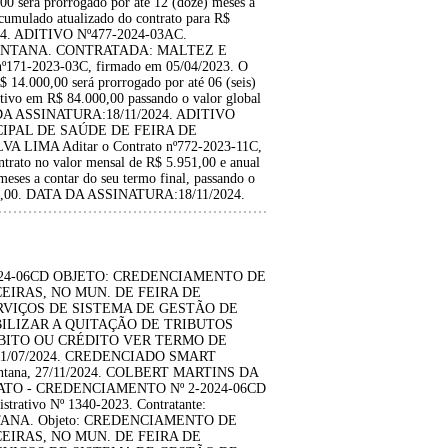
00 será prorrogado por até 12 (doze) meses a
acumulado atualizado do contrato para R$
24. ADITIVO Nº477-2024-03AC.
ANTANA. CONTRATADA: MALTEZ E
71-2023-03C, firmado em 05/04/2023. O
$ 14.000,00 será prorrogado por até 06 (seis)
ditivo em R$ 84.000,00 passando o valor global
TA DA ASSINATURA:18/11/2024. ADITIVO
CIPAL DE SAÚDE DE FEIRA DE
IMA Aditar o Contrato nº772-2023-11C,
trato no valor mensal de R$ 5.951,00 e anual
eses a contar do seu termo final, passando o
.824,00. DATA DA ASSINATURA:18/11/2024.
4-06CD OBJETO: CREDENCIAMENTO DE
EIRAS, NO MUN. DE FEIRA DE
VIÇOS DE SISTEMA DE GESTÃO DE
ILIZAR A QUITAÇÃO DE TRIBUTOS
ÉBITO OU CRÉDITO VER TERMO DE
/07/2024. CREDENCIADO SMART
tana, 27/11/2024. COLBERT MARTINS DA
RATO - CREDENCIAMENTO Nº 2-2024-06CD
rativo Nº 1340-2023. Contratante:
ANA. Objeto: CREDENCIAMENTO DE
EIRAS, NO MUN. DE FEIRA DE