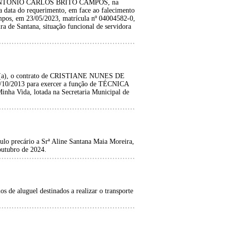
ANTONIO CARLOS BRITO CAMPOS, na
da data do requerimento, em face ao falecimento
mpos, em 23/05/2023, matrícula nº 04004582-0,
ira de Santana, situação funcional de servidora
ado(a), o contrato de CRISTIANE NUNES DE
1/10/2013 para exercer a função de TÉCNICA
 Vida, lotada na Secretaria Municipal de
o precário a Srª Aline Santana Maia Moreira,
outubro de 2024.
os de aluguel destinados a realizar o transporte