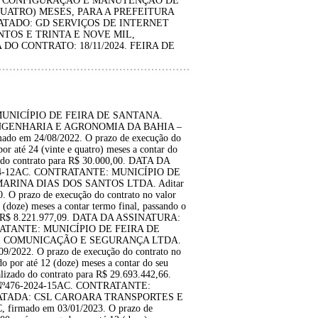
, CONFIGURAÇÃO E MANUTENÇÃO DE
QUATRO) MESES, PARA A PREFEITURA
ATADO: GD SERVIÇOS DE INTERNET
ENTOS E TRINTA E NOVE MIL,
DO CONTRATO: 18/11/2024. FEIRA DE
MUNICÍPIO DE FEIRA DE SANTANA.
GENHARIA E AGRONOMIA DA BAHIA –
ado em 24/08/2022. O prazo de execução do
or até 24 (vinte e quatro) meses a contar do
o do contrato para R$ 30.000,00. DATA DA
024-12AC. CONTRATANTE: MUNICÍPIO DE
ARINA DIAS DOS SANTOS LTDA. Aditar
. O prazo de execução do contrato no valor
 (doze) meses a contar termo final, passando o
para R$ 8.221.977,09. DATA DA ASSINATURA:
TRATANTE: MUNICÍPIO DE FEIRA DE
E COMUNICAÇÃO E SEGURANÇA LTDA.
09/2022. O prazo de execução do contrato no
o por até 12 (doze) meses a contar do seu
alizado do contrato para R$ 29.693.442,66.
Nº476-2024-15AC. CONTRATANTE:
ATADA: CSL CAROARA TRANSPORTES E
 firmado em 03/01/2023. O prazo de